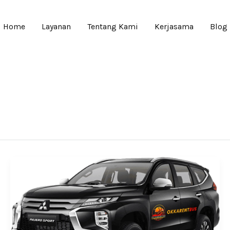
Home
Layanan
Tentang Kami
Kerjasama
Blog