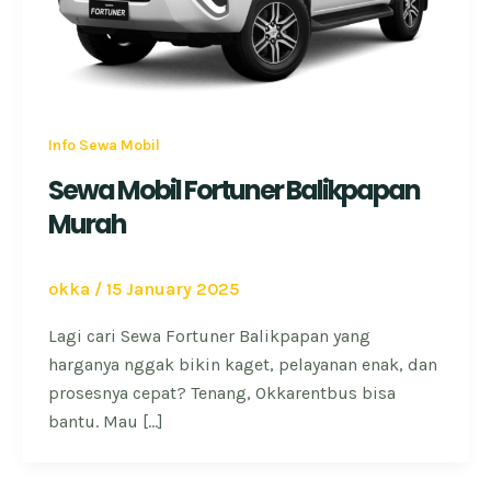
Info Sewa Mobil
Sewa Mobil Fortuner Balikpapan
Murah
okka
/
15 January 2025
Lagi cari Sewa Fortuner Balikpapan yang
harganya nggak bikin kaget, pelayanan enak, dan
prosesnya cepat? Tenang, Okkarentbus bisa
bantu. Mau […]