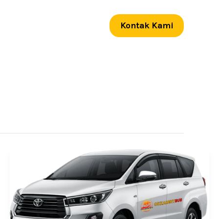
Kontak Kami