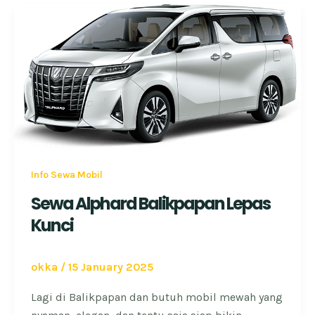
Info Sewa Mobil
Sewa Alphard Balikpapan Lepas
Kunci
okka
/
15 January 2025
Lagi di Balikpapan dan butuh mobil mewah yang