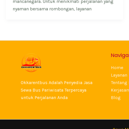
mancanegara. Untuk menikmati perjalanan yang
nyaman bersama rombongan, layanan
Naviga
Home
Layanan
Okkarentbus Adalah Penyedia Jasa
Tentang
Sewa Bus Pariwisata Terpercaya
Kerjasa
untuk Perjalanan Anda
Blog