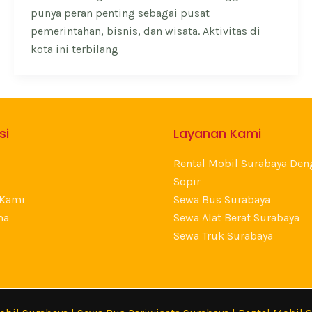
punya peran penting sebagai pusat
pemerintahan, bisnis, dan wisata. Aktivitas di
kota ini terbilang
si
Layanan Kami
Rental Mobil Surabaya Den
Sopir
 Kami
Sewa Bus Surabaya
ma
Sewa Alat Berat Surabaya
Sewa Truk Surabaya