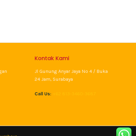
Kontak Kami
gan
Jl Gunung Anyar Jaya No 4 / Buka
24 Jam, Surabaya
Call Us
:
+62 813-3460-3687