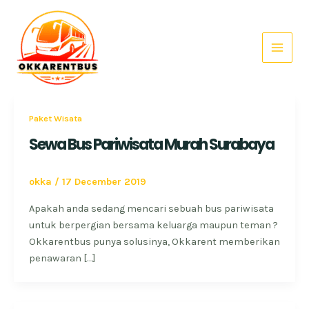
Skip
Main
to
Menu
content
Paket Wisata
Sewa Bus Pariwisata Murah Surabaya
okka
/
17 December 2019
Apakah anda sedang mencari sebuah bus pariwisata
untuk berpergian bersama keluarga maupun teman ?
Okkarentbus punya solusinya, Okkarent memberikan
penawaran […]