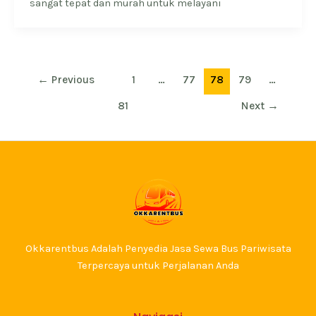
sangat tepat dan murah untuk melayani
←
Previous
1
…
77
78
79
…
81
Next
→
Okkarentbus Adalah Penyedia Jasa Sewa Bus Pariwisata
Terpercaya untuk Perjalanan Anda