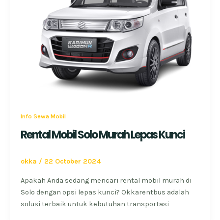
Info Sewa Mobil
Rental Mobil Solo Murah Lepas Kunci
okka
/
22 October 2024
Apakah Anda sedang mencari rental mobil murah di
Solo dengan opsi lepas kunci? Okkarentbus adalah
solusi terbaik untuk kebutuhan transportasi