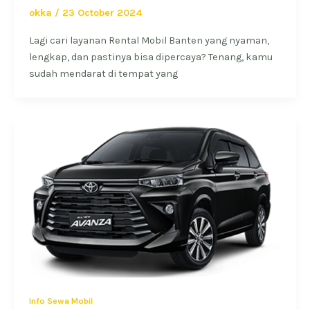
okka
/
23 October 2024
Lagi cari layanan Rental Mobil Banten yang nyaman,
lengkap, dan pastinya bisa dipercaya? Tenang, kamu
sudah mendarat di tempat yang
Info Sewa Mobil