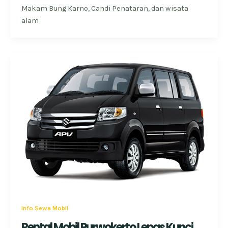
Makam Bung Karno, Candi Penataran, dan wisata
alam
Info Sewa Mobil
Rental Mobil Purwokerto Lepas Kunci