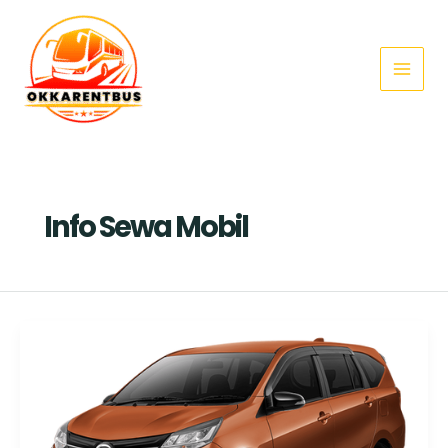
Skip
Main
to
Menu
content
Info Sewa Mobil