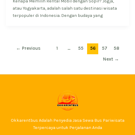
Kenapa Memilih Rental Mobil dengan Sopir? Jogja,
atau Yogyakarta, adalah salah satu destinasi wisata
terpopuler di Indonesia. Dengan budaya yang
←
Previous
1
…
55
56
57
58
Next
→
Okkarentbus Adalah Penyedia Jasa Sewa Bus Pariwisata
Terpercaya untuk Perjalanan Anda