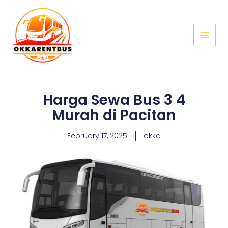
Skip
Main
to
Menu
content
Harga Sewa Bus 3 4
Murah di Pacitan
February 17, 2025
okka