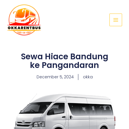
Skip
Main
to
Menu
content
Sewa Hiace Bandung
ke Pangandaran
December 5, 2024
okka