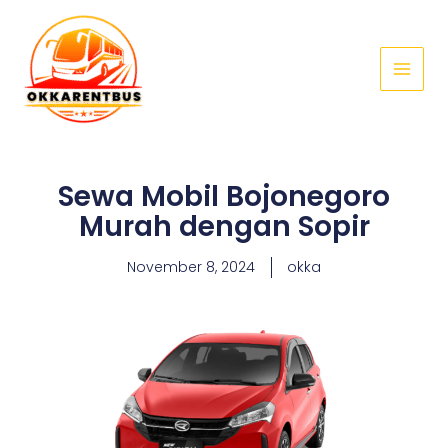
Skip
Main
to
Menu
content
Sewa Mobil Bojonegoro
Murah dengan Sopir
November 8, 2024
okka