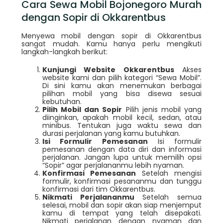
Cara Sewa Mobil Bojonegoro Murah
dengan Sopir di Okkarentbus
Menyewa mobil dengan sopir di Okkarentbus
sangat mudah. Kamu hanya perlu mengikuti
langkah-langkah berikut:
Kunjungi Website Okkarentbus
Akses
website kami dan pilih kategori “Sewa Mobil”.
Di sini kamu akan menemukan berbagai
pilihan mobil yang bisa disewa sesuai
kebutuhan.
Pilih Mobil dan Sopir
Pilih jenis mobil yang
diinginkan, apakah mobil kecil, sedan, atau
minibus. Tentukan juga waktu sewa dan
durasi perjalanan yang kamu butuhkan.
Isi Formulir Pemesanan
Isi formulir
pemesanan dengan data diri dan informasi
perjalanan. Jangan lupa untuk memilih opsi
“Sopir” agar perjalananmu lebih nyaman.
Konfirmasi Pemesanan
Setelah mengisi
formulir, konfirmasi pesananmu dan tunggu
konfirmasi dari tim Okkarentbus.
Nikmati Perjalananmu
Setelah semua
selesai, mobil dan sopir akan siap menjemput
kamu di tempat yang telah disepakati.
Nikmati perjalanan dengan nyaman dan