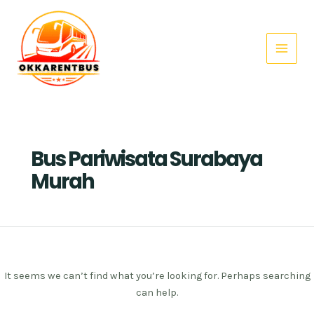
Search
Skip
Main
for:
to
Menu
content
Bus Pariwisata Surabaya
Murah
It seems we can’t find what you’re looking for. Perhaps searching
can help.