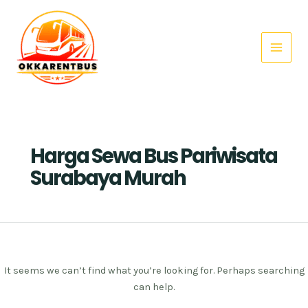
Search
Skip
Main
for:
to
Menu
content
Harga Sewa Bus Pariwisata
Surabaya Murah
It seems we can’t find what you’re looking for. Perhaps searching
can help.