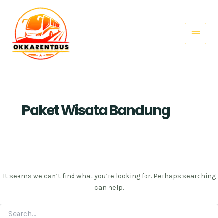
Search
Skip
Main
for:
to
Menu
content
Paket Wisata Bandung
It seems we can’t find what you’re looking for. Perhaps searching
can help.