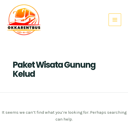
Search
Skip
Main
for:
to
Menu
content
Paket Wisata Gunung
Kelud
It seems we can’t find what you’re looking for. Perhaps searching
can help.