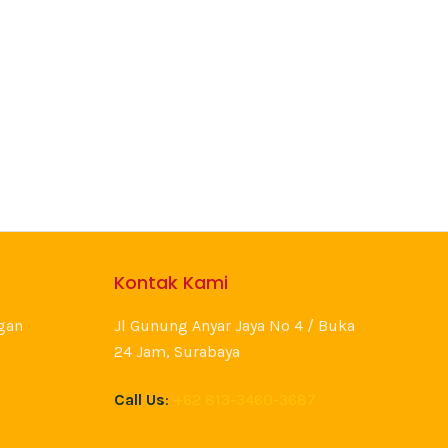
Kontak Kami
gan
Jl Gunung Anyar Jaya No 4 / Buka
24 Jam, Surabaya
Call Us
:
+62 813-3460-3687