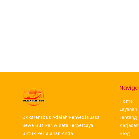
Naviga
Home
Layanan
Okkarentbus Adalah Penyedia Jasa
Tentang
Sewa Bus Pariwisata Terpercaya
Kerjasa
untuk Perjalanan Anda
Blog