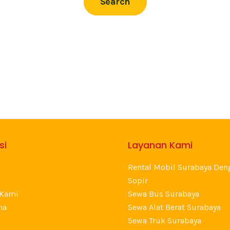
si
Layanan Kami
Rental Mobil Surabaya Den
Sopir
 Kami
Sewa Bus Surabaya
ma
Sewa Alat Berat Surabaya
Sewa Truk Surabaya