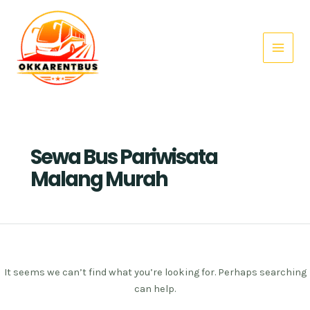
Search
Skip
Main
for:
to
Menu
content
Sewa Bus Pariwisata
Malang Murah
It seems we can’t find what you’re looking for. Perhaps searching
can help.