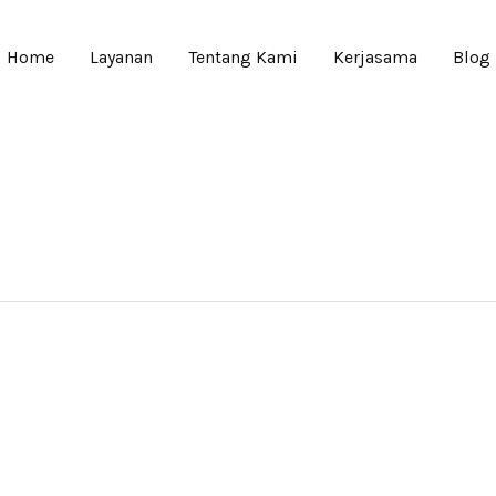
Home
Layanan
Tentang Kami
Kerjasama
Blog