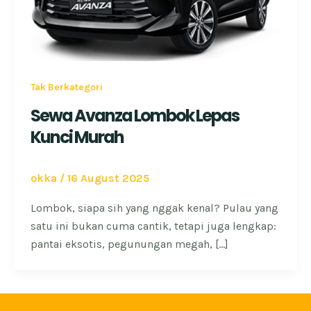
Tak Berkategori
Sewa Avanza Lombok Lepas
Kunci Murah
okka
/
16 August 2025
Lombok, siapa sih yang nggak kenal? Pulau yang
satu ini bukan cuma cantik, tetapi juga lengkap:
pantai eksotis, pegunungan megah, […]