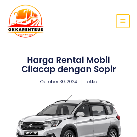
Skip
Main
to
Menu
content
Harga Rental Mobil
Cilacap dengan Sopir
October 30, 2024
okka