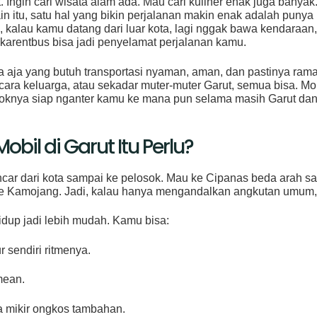
. Ingin cari wisata alam ada. Mau cari kuliner enak juga banya
ain itu, satu hal yang bikin perjalanan makin enak adalah puny
tu, kalau kamu datang dari luar kota, lagi nggak bawa kendaraan,
arentbus bisa jadi penyelamat perjalanan kamu.
a aja yang butuh transportasi nyaman, aman, dan pastinya ram
acara keluarga, atau sekadar muter-muter Garut, semua bisa. Mob
oknya siap nganter kamu ke mana pun selama masih Garut dan 
obil di Garut Itu Perlu?
pencar dari kota sampai ke pelosok. Mau ke Cipanas beda arah
Kamojang. Jadi, kalau hanya mengandalkan angkutan umum, 
dup jadi lebih mudah. Kamu bisa:
r sendiri ritmenya.
mean.
a mikir ongkos tambahan.