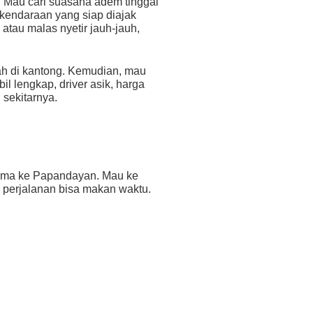
k. Mau cari suasana adem tinggal
a kendaraan yang siap diajak
 atau malas nyetir jauh-jauh,
ah di kantong. Kemudian, mau
il lengkap, driver asik, harga
sekitarnya.
 sama ke Papandayan. Mau ke
perjalanan bisa makan waktu.