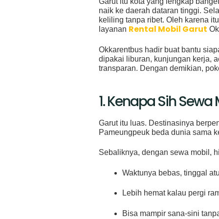
Garut itu kota yang lengkap banget
naik ke daerah dataran tinggi. Sel
keliling tanpa ribet. Oleh karena i
Rental Mobil Garut
layanan
Okk
Okkarentbus hadir buat bantu siap
dipakai liburan, kunjungan kerja, 
transparan. Dengan demikian, pok
1. Kenapa Sih Sewa M
Garut itu luas. Destinasinya ber
Pameungpeuk beda dunia sama ke 
Sebaliknya, dengan sewa mobil, hi
Waktunya bebas, tinggal atu
Lebih hemat kalau pergi ra
Bisa mampir sana-sini tanp