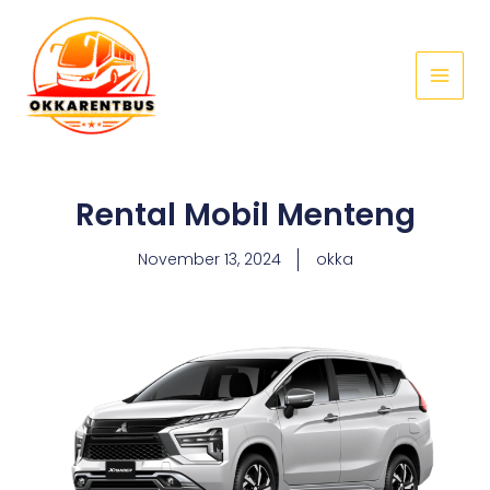
Skip
Main
to
Menu
content
Rental Mobil Menteng
November 13, 2024
okka