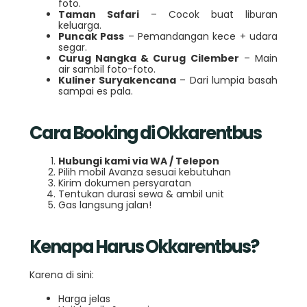
foto.
Taman Safari
– Cocok buat liburan
keluarga.
Puncak Pass
– Pemandangan kece + udara
segar.
Curug Nangka & Curug Cilember
– Main
air sambil foto-foto.
Kuliner Suryakencana
– Dari lumpia basah
sampai es pala.
Cara Booking di Okkarentbus
Hubungi kami via WA / Telepon
Pilih mobil Avanza sesuai kebutuhan
Kirim dokumen persyaratan
Tentukan durasi sewa & ambil unit
Gas langsung jalan!
Kenapa Harus Okkarentbus?
Karena di sini:
Harga jelas