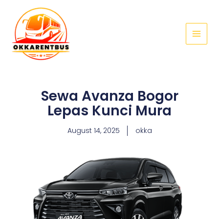
Skip
Main
to
Menu
content
Sewa Avanza Bogor
Lepas Kunci Mura
August 14, 2025
okka