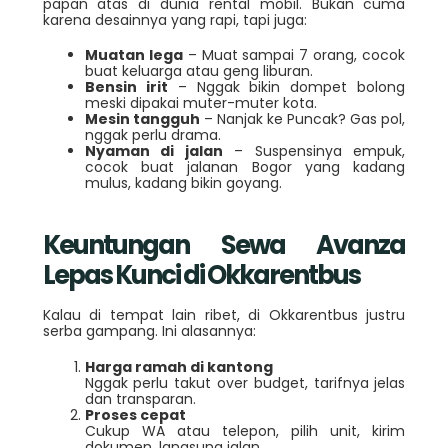
papan atas di dunia rental mobil. Bukan cuma
karena desainnya yang rapi, tapi juga:
Muatan lega
– Muat sampai 7 orang, cocok
buat keluarga atau geng liburan.
Bensin irit
– Nggak bikin dompet bolong
meski dipakai muter-muter kota.
Mesin tangguh
– Nanjak ke Puncak? Gas pol,
nggak perlu drama.
Nyaman di jalan
– Suspensinya empuk,
cocok buat jalanan Bogor yang kadang
mulus, kadang bikin goyang.
Keuntungan Sewa Avanza
Lepas Kunci di Okkarentbus
Kalau di tempat lain ribet, di Okkarentbus justru
serba gampang. Ini alasannya:
Harga ramah di kantong
Nggak perlu takut over budget, tarifnya jelas
dan transparan.
Proses cepat
Cukup WA atau telepon, pilih unit, kirim
dokumen, langsung jalan.