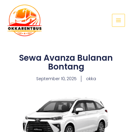
Skip
Main
to
Menu
content
Sewa Avanza Bulanan
Bontang
September 10, 2025
okka