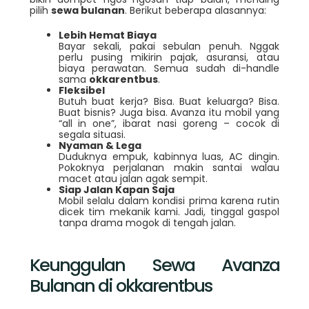
pilih
sewa bulanan
. Berikut beberapa alasannya:
Lebih Hemat Biaya
Bayar sekali, pakai sebulan penuh. Nggak
perlu pusing mikirin pajak, asuransi, atau
biaya perawatan. Semua sudah di-handle
sama
okkarentbus
.
Fleksibel
Butuh buat kerja? Bisa. Buat keluarga? Bisa.
Buat bisnis? Juga bisa. Avanza itu mobil yang
“all in one”, ibarat nasi goreng – cocok di
segala situasi.
Nyaman & Lega
Duduknya empuk, kabinnya luas, AC dingin.
Pokoknya perjalanan makin santai walau
macet atau jalan agak sempit.
Siap Jalan Kapan Saja
Mobil selalu dalam kondisi prima karena rutin
dicek tim mekanik kami. Jadi, tinggal gaspol
tanpa drama mogok di tengah jalan.
Keunggulan Sewa Avanza
Bulanan di okkarentbus