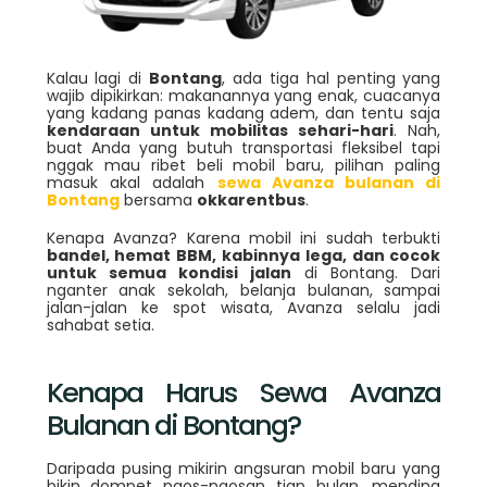
Kalau lagi di
Bontang
, ada tiga hal penting yang
wajib dipikirkan: makanannya yang enak, cuacanya
yang kadang panas kadang adem, dan tentu saja
kendaraan untuk mobilitas sehari-hari
. Nah,
buat Anda yang butuh transportasi fleksibel tapi
nggak mau ribet beli mobil baru, pilihan paling
masuk akal adalah
sewa Avanza bulanan di
Bontang
bersama
okkarentbus
.
Kenapa Avanza? Karena mobil ini sudah terbukti
bandel, hemat BBM, kabinnya lega, dan cocok
untuk semua kondisi jalan
di Bontang. Dari
nganter anak sekolah, belanja bulanan, sampai
jalan-jalan ke spot wisata, Avanza selalu jadi
sahabat setia.
Kenapa Harus Sewa Avanza
Bulanan di Bontang?
Daripada pusing mikirin angsuran mobil baru yang
bikin dompet ngos-ngosan tiap bulan, mending