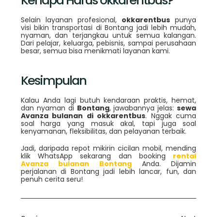
Kenapa Harus okkarentbus?
Selain layanan profesional,
okkarentbus
punya
visi bikin transportasi di Bontang jadi lebih mudah,
nyaman, dan terjangkau untuk semua kalangan.
Dari pelajar, keluarga, pebisnis, sampai perusahaan
besar, semua bisa menikmati layanan kami.
Kesimpulan
Kalau Anda lagi butuh kendaraan praktis, hemat,
dan nyaman di
Bontang
, jawabannya jelas:
sewa
Avanza bulanan di okkarentbus
. Nggak cuma
soal harga yang masuk akal, tapi juga soal
kenyamanan, fleksibilitas, dan pelayanan terbaik.
Jadi, daripada repot mikirin cicilan mobil, mending
klik WhatsApp sekarang dan booking
rental
Avanza bulanan Bontang
Anda. Dijamin
perjalanan di Bontang jadi lebih lancar, fun, dan
penuh cerita seru!