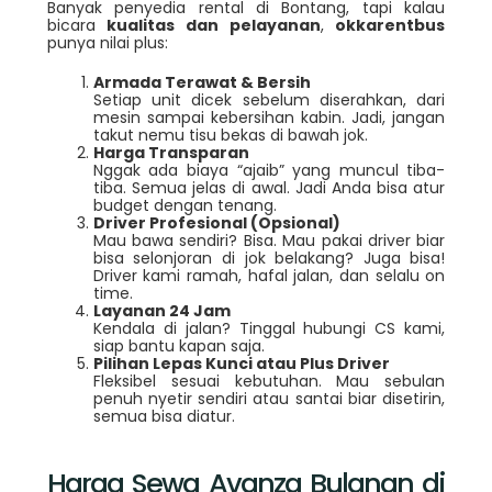
Banyak penyedia rental di Bontang, tapi kalau
bicara
kualitas dan pelayanan
,
okkarentbus
punya nilai plus:
Armada Terawat & Bersih
Setiap unit dicek sebelum diserahkan, dari
mesin sampai kebersihan kabin. Jadi, jangan
takut nemu tisu bekas di bawah jok.
Harga Transparan
Nggak ada biaya “ajaib” yang muncul tiba-
tiba. Semua jelas di awal. Jadi Anda bisa atur
budget dengan tenang.
Driver Profesional (Opsional)
Mau bawa sendiri? Bisa. Mau pakai driver biar
bisa selonjoran di jok belakang? Juga bisa!
Driver kami ramah, hafal jalan, dan selalu on
time.
Layanan 24 Jam
Kendala di jalan? Tinggal hubungi CS kami,
siap bantu kapan saja.
Pilihan Lepas Kunci atau Plus Driver
Fleksibel sesuai kebutuhan. Mau sebulan
penuh nyetir sendiri atau santai biar disetirin,
semua bisa diatur.
Harga Sewa Avanza Bulanan di