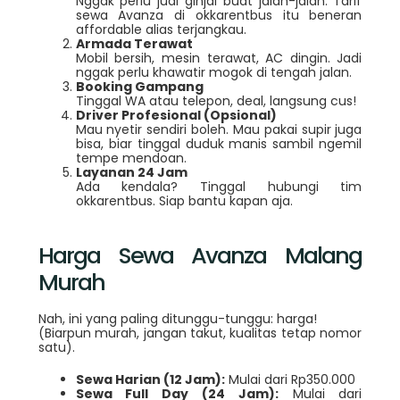
Nggak perlu jual ginjal buat jalan-jalan. Tarif
sewa Avanza di okkarentbus itu beneran
affordable alias terjangkau.
Armada Terawat
Mobil bersih, mesin terawat, AC dingin. Jadi
nggak perlu khawatir mogok di tengah jalan.
Booking Gampang
Tinggal WA atau telepon, deal, langsung cus!
Driver Profesional (Opsional)
Mau nyetir sendiri boleh. Mau pakai supir juga
bisa, biar tinggal duduk manis sambil ngemil
tempe mendoan.
Layanan 24 Jam
Ada kendala? Tinggal hubungi tim
okkarentbus. Siap bantu kapan aja.
Harga Sewa Avanza Malang
Murah
Nah, ini yang paling ditunggu-tunggu: harga!
(Biarpun murah, jangan takut, kualitas tetap nomor
satu).
Sewa Harian (12 Jam):
Mulai dari Rp350.000
Sewa Full Day (24 Jam):
Mulai dari