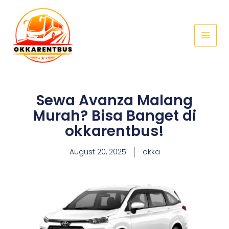
Skip
Main
to
Menu
content
Sewa Avanza Malang
Murah? Bisa Banget di
okkarentbus!
August 20, 2025
okka