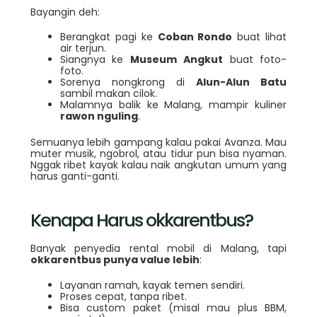
Bayangin deh:
Berangkat pagi ke
Coban Rondo
buat lihat
air terjun.
Siangnya ke
Museum Angkut
buat foto-
foto.
Sorenya nongkrong di
Alun-Alun Batu
sambil makan cilok.
Malamnya balik ke Malang, mampir kuliner
rawon nguling
.
Semuanya lebih gampang kalau pakai Avanza. Mau
muter musik, ngobrol, atau tidur pun bisa nyaman.
Nggak ribet kayak kalau naik angkutan umum yang
harus ganti-ganti.
Kenapa Harus okkarentbus?
Banyak penyedia rental mobil di Malang, tapi
okkarentbus punya value lebih
:
Layanan ramah, kayak temen sendiri.
Proses cepat, tanpa ribet.
Bisa custom paket (misal mau plus BBM,