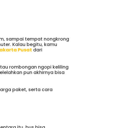
seum, sampai tempat nongkrong
muter. Kalau begitu, kamu
akarta Pusat
dari
atau rombongan ngopi keliling
elelahkan pun akhirnya bisa
 harga paket, serta cara
entara itu, bus bisa.