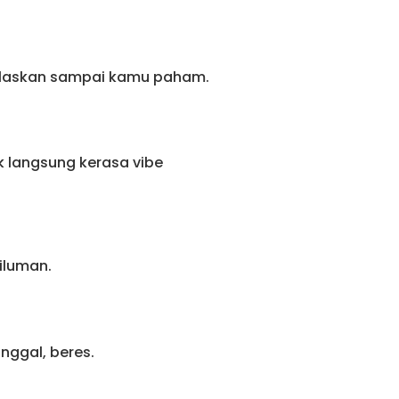
ijelaskan sampai kamu paham.
ik langsung kerasa vibe
iluman.
anggal, beres.