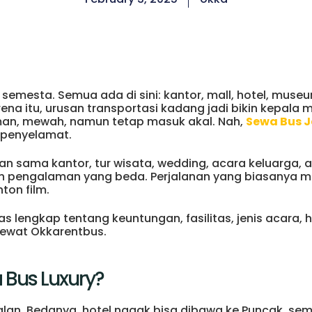
t semesta. Semua ada di sini: kantor, mall, hotel, mu
rena itu, urusan transportasi kadang jadi bikin kepala 
man, mewah, namun tetap masuk akal. Nah,
Sewa Bus J
 penyelamat.
lan sama kantor, tur wisata, wedding, acara keluarga, 
asih pengalaman yang beda. Perjalanan yang biasanya m
ton film.
bahas lengkap tentang keuntungan, fasilitas, jenis acara,
lewat Okkarentbus.
Bus Luxury?
rjalan. Bedanya, hotel nggak bisa dibawa ke Puncak, sem