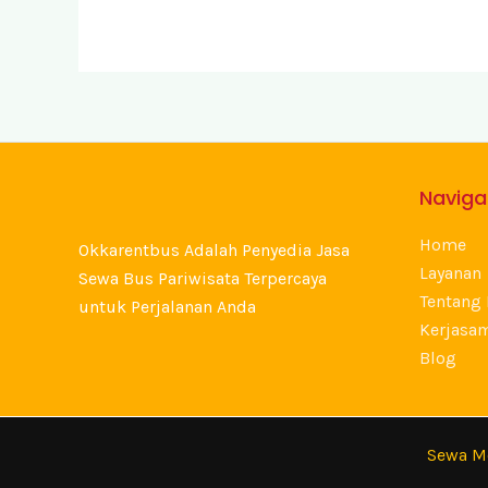
Naviga
Home
Okkarentbus Adalah Penyedia Jasa
Layanan
Sewa Bus Pariwisata Terpercaya
Tentang
untuk Perjalanan Anda
Kerjasa
Blog
Sewa M