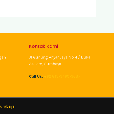
Kontak Kami
gan
Jl Gunung Anyar Jaya No 4 / Buka
24 Jam, Surabaya
Call Us
:
+62 813-3460-3687
Surabaya