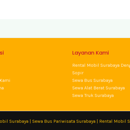
si
Layanan Kami
Rental Mobil Surabaya Den
Sopir
 Kami
Sewa Bus Surabaya
ma
Sewa Alat Berat Surabaya
Sewa Truk Surabaya
obil Surabaya
|
Sewa Bus Pariwisata Surabaya
|
Rental Mobil 