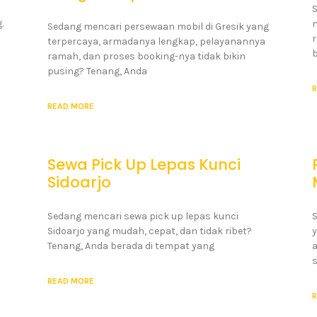
S
.
Sedang mencari persewaan mobil di Gresik yang
r
terpercaya, armadanya lengkap, pelayanannya
b
ramah, dan proses booking-nya tidak bikin
pusing? Tenang, Anda
R
READ MORE
Sewa Pick Up Lepas Kunci
Sidoarjo
Sedang mencari sewa pick up lepas kunci
S
Sidoarjo yang mudah, cepat, dan tidak ribet?
y
Tenang, Anda berada di tempat yang
a
s
READ MORE
R