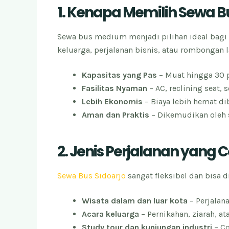
1. Kenapa Memilih Sewa B
Sewa bus medium menjadi pilihan ideal bagi
keluarga, perjalanan bisnis, atau rombongan 
Kapasitas yang Pas
– Muat hingga 30 
Fasilitas Nyaman
– AC, reclining seat,
Lebih Ekonomis
– Biaya lebih hemat d
Aman dan Praktis
– Dikemudikan oleh 
2. Jenis Perjalanan yang
Sewa Bus Sidoarjo
sangat fleksibel dan bisa 
Wisata dalam dan luar kota
– Perjalan
Acara keluarga
– Pernikahan, ziarah, a
Study tour dan kunjungan industri
– Co