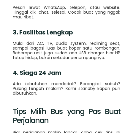
Pesan lewat WhatsApp, telepon, atau website.
Tinggal klik, chat, selesai. Cocok buat yang nggak
mau ribet.
3. Fasilitas Lengkap
Mulai dari AC, TV, audio system, reclining seat,
sampai bagasi luas buat koper satu rombongan.
Beberapa unit juga sudah ada USB charger biar HP
tetap hidup, bukan sekadar penumpangnya.
4. Siaga 24 Jam
Ada kebutuhan mendadak? Berangkat subuh?
Pulang tengah malam? Kami standby kapan pun
dibutuhkan.
Tips Milih Bus yang Pas Buat
Perjalanan
Biar perjalanan makin lancar, coba cek tips ini