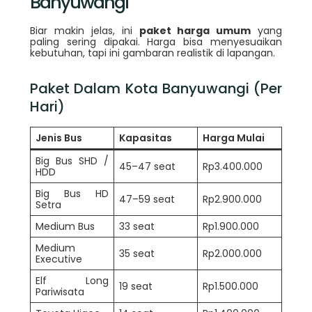
Banyuwangi
Biar makin jelas, ini
paket harga umum
yang
paling sering dipakai. Harga bisa menyesuaikan
kebutuhan, tapi ini gambaran realistik di lapangan.
Paket Dalam Kota Banyuwangi (Per
Hari)
Jenis Bus
Kapasitas
Harga Mulai
Big Bus SHD /
45–47 seat
Rp3.400.000
HDD
Big Bus HD
47–59 seat
Rp2.900.000
Setra
Medium Bus
33 seat
Rp1.900.000
Medium
35 seat
Rp2.000.000
Executive
Elf Long
19 seat
Rp1.500.000
Pariwisata