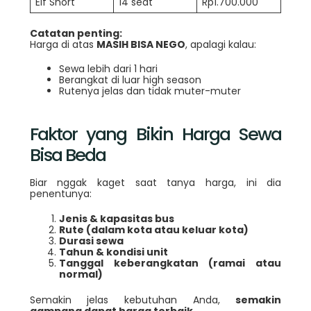
Elf Short
14 seat
Rp1.700.000
Catatan penting:
Harga di atas
MASIH BISA NEGO
, apalagi kalau:
Sewa lebih dari 1 hari
Berangkat di luar high season
Rutenya jelas dan tidak muter-muter
Faktor yang Bikin Harga Sewa
Bisa Beda
Biar nggak kaget saat tanya harga, ini dia
penentunya:
Jenis & kapasitas bus
Rute (dalam kota atau keluar kota)
Durasi sewa
Tahun & kondisi unit
Tanggal keberangkatan (ramai atau
normal)
Semakin jelas kebutuhan Anda,
semakin
gampang dapat harga terbaik.