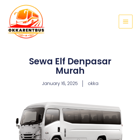
Skip
Main
to
Menu
content
Sewa Elf Denpasar
Murah
January 16, 2025
okka