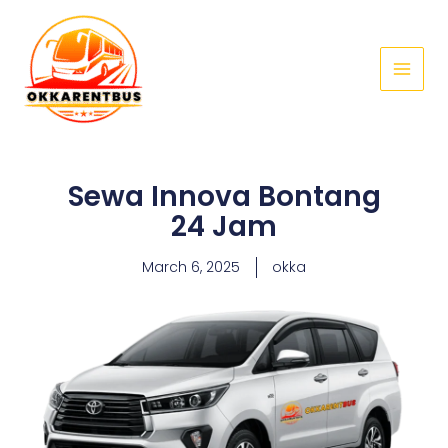
Skip
Main
to
Menu
content
Sewa Innova Bontang
24 Jam
March 6, 2025
okka