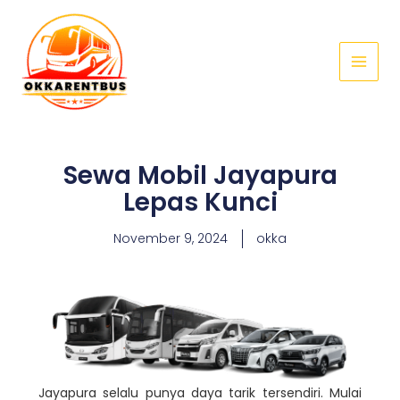
Skip
Main
to
Menu
content
Sewa Mobil Jayapura
Lepas Kunci
November 9, 2024
okka
Jayapura selalu punya daya tarik tersendiri. Mulai