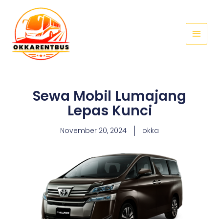
Skip
Main
to
Menu
content
Sewa Mobil Lumajang
Lepas Kunci
November 20, 2024
okka