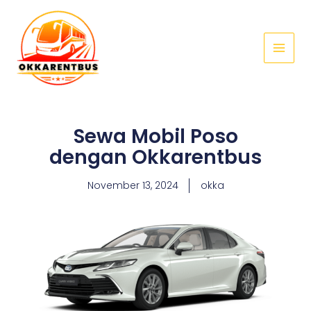
Skip
Main
to
Menu
content
Sewa Mobil Poso
dengan Okkarentbus
November 13, 2024
okka