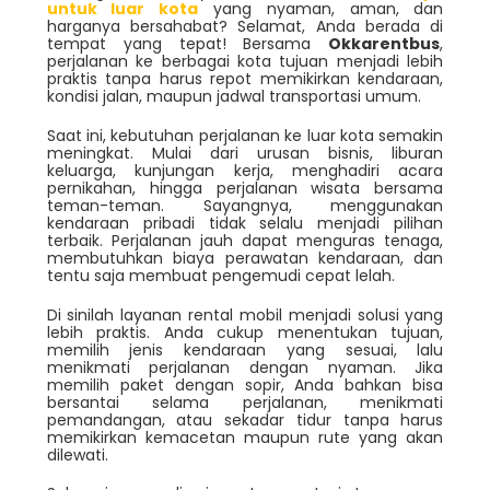
untuk luar kota
yang nyaman, aman, dan
harganya bersahabat? Selamat, Anda berada di
tempat yang tepat! Bersama
Okkarentbus
,
perjalanan ke berbagai kota tujuan menjadi lebih
praktis tanpa harus repot memikirkan kendaraan,
kondisi jalan, maupun jadwal transportasi umum.
Saat ini, kebutuhan perjalanan ke luar kota semakin
meningkat. Mulai dari urusan bisnis, liburan
keluarga, kunjungan kerja, menghadiri acara
pernikahan, hingga perjalanan wisata bersama
teman-teman. Sayangnya, menggunakan
kendaraan pribadi tidak selalu menjadi pilihan
terbaik. Perjalanan jauh dapat menguras tenaga,
membutuhkan biaya perawatan kendaraan, dan
tentu saja membuat pengemudi cepat lelah.
Di sinilah layanan rental mobil menjadi solusi yang
lebih praktis. Anda cukup menentukan tujuan,
memilih jenis kendaraan yang sesuai, lalu
menikmati perjalanan dengan nyaman. Jika
memilih paket dengan sopir, Anda bahkan bisa
bersantai selama perjalanan, menikmati
pemandangan, atau sekadar tidur tanpa harus
memikirkan kemacetan maupun rute yang akan
dilewati.