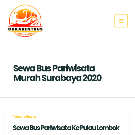
Skip
Main
to
Menu
content
Sewa Bus Pariwisata
Murah Surabaya 2020
Paket Wisata
Sewa Bus Pariwisata Ke Pulau Lombok